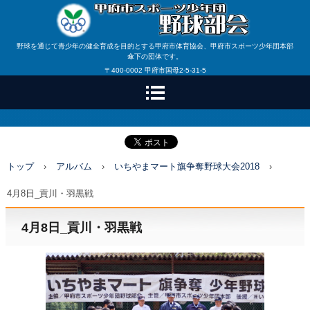
野球を通じて青少年の健全育成を目的とする甲府市体育協会、甲府市スポーツ少年団本部
傘下の団体です。
〒400-0002 甲府市国母2-5-31-5
トップ
›
アルバム
›
いちやまマート旗争奪野球大会2018
›
4月8日_貢川・羽黒戦
4月8日_貢川・羽黒戦